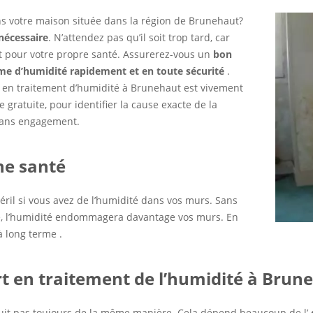
 votre maison située dans la région de Brunehaut?
nécessaire
. N’attendez pas qu’il soit trop tard, car
et pour votre propre santé. Assurerez-vous un
bon
me d’humidité rapidement et en toute sécurité
.
es en traitement d’humidité à Brunehaut est vivement
ratuite, pour identifier la cause exacte de la
 sans engagement.
ne santé
éril si vous avez de l’humidité dans vos murs. Sans
é, l’humidité endommagera davantage vos murs. En
 long terme .
rt en traitement de l’humidité à Brun
duit pas toujours de la même manière. Cela dépend beaucoup de l’