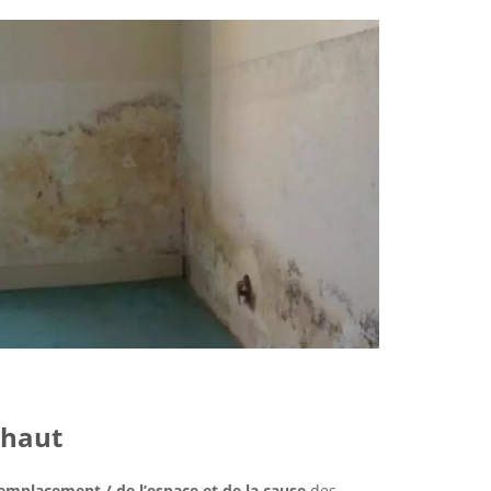
ehaut
emplacement / de l’espace et de la cause
des