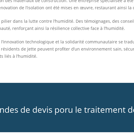
on des matériaux de construction. Une entreprise spécialisée a été
ovation de l’isolation ont été mises en œuvre, restaurant ainsi la q
 pilier dans la lutte contre l’humidité. Des témoignages, des cons
té, renforçant ainsi la résilience collective face à l’humidité.
le, l’innovation technologique et la solidarité communautaire se tra
résidents de Jette peuvent profiter d’un environnement sain, sécur
 liés à l’humidité.
es de devis poru le traitement de 