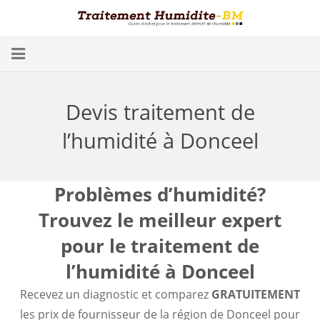
Problèmes d’Humidité
Devis traitement de
Conséquences
l’humidité à Donceel
Traitement
Humidité dans les Caves
Problèmes d’humidité?
Trouvez le meilleur expert
Blog
pour le traitement de
Trouver un spécialiste
l’humidité à Donceel
Diagnostic gratuit
Recevez un diagnostic et comparez
GRATUITEMENT
les prix de fournisseur de la région de Donceel pour