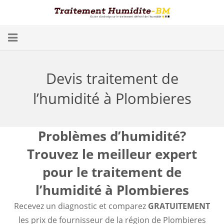
Problèmes d’Humidité
Devis traitement de
Conséquences
l’humidité à Plombieres
Traitement
Humidité dans les Caves
Problèmes d’humidité?
Trouvez le meilleur expert
Blog
pour le traitement de
Trouver un spécialiste
l’humidité à Plombieres
Diagnostic gratuit
Recevez un diagnostic et comparez
GRATUITEMENT
les prix de fournisseur de la région de Plombieres