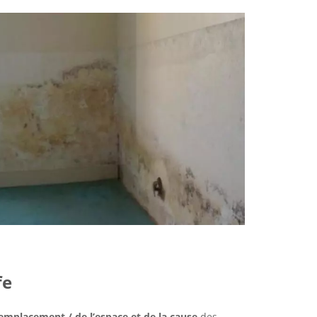
fe
emplacement / de l’espace et de la cause
des