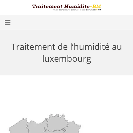
Problèmes d’Humidité
Traitement de l’humidité au
Conséquences
luxembourg
Traitement
Humidité dans les Caves
Blog
Trouver un spécialiste
Diagnostic gratuit