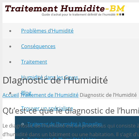
Problèmes d’Humidité
Conséquences
Traitement
Diagnostic de l’Humidité
Humidité dans les Caves
Blog
Accueil
Traitement de l’Humidité
Diagnostic de l’Humidité
Qu’est-ce que le diagnostic de l’humi
Trouver un spécialiste
Traitemnt de l’humidité à Bruxelles
Le diagnostic de l’humidité est un processus qui consiste à
d’humidité dans un bâtiment ou une habitation. Il s’agit d