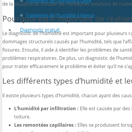
Traitement de l’humidité à Liège
de la situation et trouver les meilleures solutions de trait
Traitement de l’humidité à Namur
Pourquoi est-il important de réalise
Diagnostic gratuit
Le diagnostic de l’humidité est important pour plusieurs ra
dommages structurels causés par l’humidité, tels que l’aff
fissures. Ensuite, il aide à identifier les problèmes de santé
problèmes respiratoires. De plus, un diagnostic de l’humi
pour traiter efficacement le problème et éviter qu’il ne s’a
Les différents types d’humidité et l
Il existe plusieurs types d’humidité, chacun ayant des caus
L’humidité par infiltration :
Elle est causée par des i
toiture.
Les remontées capillaires :
Elles se produisent lorsq